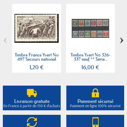
‹
›
Timbre France Yvert No
Timbre Yvert No 526-
Ti
497 Secours national
537 neuf ** Série...
1,20 €
16,00 €
Livraison gratuite
Paiement sécurisé
En France à partir de 150 € d'achats
Paiement en ligne 100% sécurisé