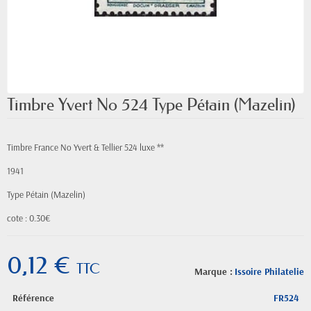
Timbre Yvert No 524 Type Pétain (Mazelin)
Timbre France No Yvert & Tellier 524 luxe **
1941
Type Pétain (Mazelin)
cote : 0.30€
0,12 €
TTC
Marque :
Issoire Philatelie
Référence
FR524