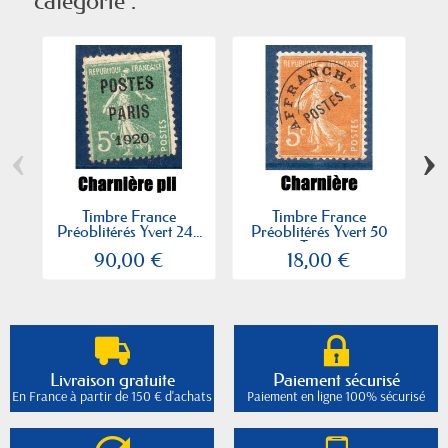
catégorie :
‹
›
Timbre France
Timbre France
Préoblitérés Yvert 24...
Préoblitérés Yvert 50
P
Type...
90,00 €
18,00 €
Livraison gratuite
Paiement sécurisé
En France à partir de 150 € d'achats
Paiement en ligne 100% sécurisé