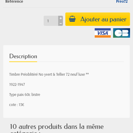
Référence
Préo72
Ajouter au panier
Description
Timbre Préoblitéré No yvert & Tellier 72 neuf luxe **
1922-1947
Type paix 60c bistre
cote : 13€
10 autres produits dans la même