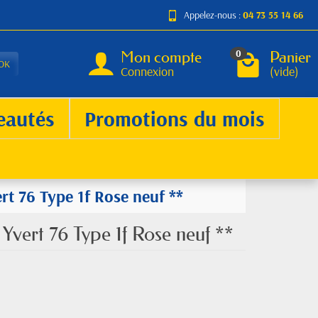
Appelez-nous :
04 73 55 14 66
Mon compte
Panier
0
OK
Connexion
(vide)
eautés
Promotions du mois
rt 76 Type 1f Rose neuf **
Yvert 76 Type 1f Rose neuf **