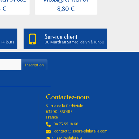
Type...
153..
5 €
8,80 €
2,31 
Service client
 14 jours
Du Mardi au Samedi de 9h à 18h30
Contactez-nous
51 rue de la Berbiziale
63500 ISSOIRE
France
04 73 55 14 66
contact@issoire-philatelie.com
@issoirephilatelie