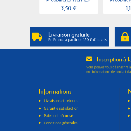
129...
16
3,50 €
1,
Livraison gratuite
En France à partir de 150 € d'achats
Inscription à l
Vous pouvez vous désinscrire 
nos informations de contact dan
Informations
N
Livraisons et retours
Garantie satisfaction
Paiement sécurisé
Conditions générales