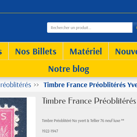
s
Nos Billets
Matériel
Nouv
Notre blog
réoblitérés
Timbre France Préoblitérés Yve
Timbre France Préoblitérés 
Timbre Préoblitéré No yvert & Tellier 76 neuf luxe **
1922-1947