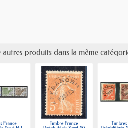
 autres produits dans la même catégori
s France
Timbre France
Timbres
és Yvert 162-
Préoblitérés Yvert 50
Préoblitérés Y