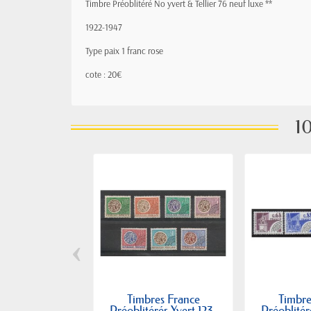
Timbre Préoblitéré No yvert & Tellier 76 neuf luxe **
1922-1947
Type paix 1 franc rose
cote : 20€
10
‹
Timbres France
Timbre
Préoblitérés Yvert 123-
Préoblitér