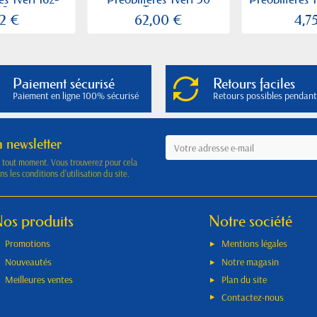
5...
Type...
12 €
62,00 €
4,7
Paiement sécurisé
Retours faciles
Paiement en ligne 100% sécurisé
Retours possibles pendant
a newsletter
à tout moment. Vous trouverez pour cela
s les conditions d'utilisation du site.
os produits
Notre société
Promotions
Mentions légales
Nouveautés
Notre magasin
Meilleures ventes
Plan du site
Contactez-nous