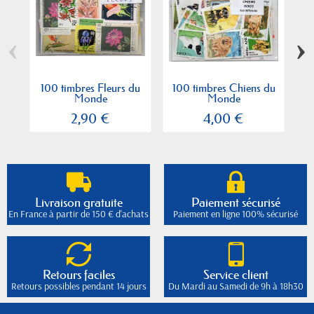
‹
›
100 timbres Fleurs du
100 timbres Chiens du
Monde
Monde
2,90 €
4,00 €
Livraison gratuite
Paiement sécurisé
En France à partir de 150 € d'achats
Paiement en ligne 100% sécurisé
Retours faciles
Service client
Retours possibles pendant 14 jours
Du Mardi au Samedi de 9h à 18h30