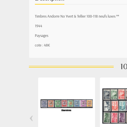
Timbres Andorre No Yvert & Tellier 100-118 neufs luxes **
1944
Paysages
cote : 48€
10
‹