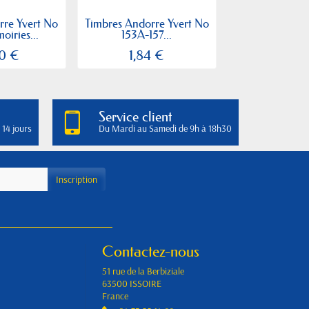
rre Yvert No
Timbres Andorre Yvert No
Timbres Andorr
oiries...
153A-157...
24-45 Paysag
0 €
1,84 €
370,0
Service client
 14 jours
Du Mardi au Samedi de 9h à 18h30
Contactez-nous
51 rue de la Berbiziale
63500 ISSOIRE
France