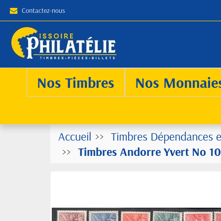
Contactez-nous
Nos Timbres
Nos Monnaie
Accueil
Timbres Dépendances e
Timbres Andorre Yvert No 10