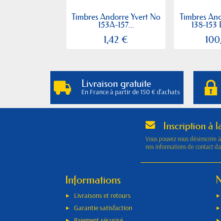
Timbres Andorre Yvert No
Timbres And
153A-157...
138-153 
1,42 €
100
Livraison gratuite
En France à partir de 150 € d'achats
Inscription à l
Vous pouvez vous désinscrire 
nos informations de contact dan
Informations
N
Livraisons et retours
Garantie satisfaction
Paiement sécurisé