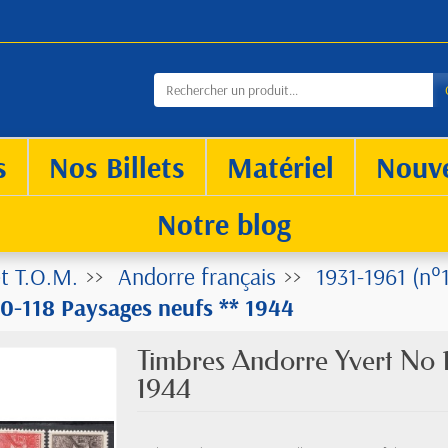
s
Nos Billets
Matériel
Nouv
Notre blog
t T.O.M.
Andorre français
1931-1961 (n°1
0-118 Paysages neufs ** 1944
Timbres Andorre Yvert No 
1944