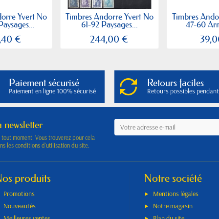
orre Yvert No
Timbres Andorre Yvert No
Timbres Ando
Paysages...
61-92 Paysages...
47-60 Arm
,40 €
244,00 €
39,0
Paiement sécurisé
Retours faciles
Paiement en ligne 100% sécurisé
Retours possibles pendant
a newsletter
à tout moment. Vous trouverez pour cela
s les conditions d'utilisation du site.
os produits
Notre société
Promotions
Mentions légales
Nouveautés
Notre magasin
Meilleures ventes
Plan du site