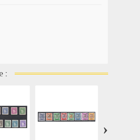
e :
›