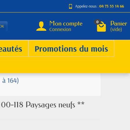
Appelez-nous :
04 73 55 14 66
Mon compte
Panier
0
OK
Connexion
(vide)
eautés
Promotions du mois
 à 164)
100-118 Paysages neufs **