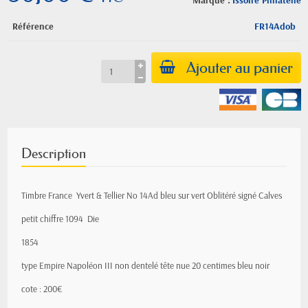
Marque :
Issoire Philatelie
Référence
FR14Adob
Ajouter au panier
Description
Timbre France Yvert & Tellier
No
14Ad bleu sur vert Oblitéré signé Calves
petit chiffre 1094 Die
1854
type Empire
Napoléon III
non dentelé tête nue 20 centimes bleu noir
cote : 200€