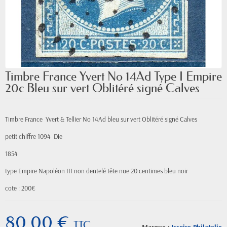
Timbre France Yvert No 14Ad Type I Empire
20c Bleu sur vert Oblitéré signé Calves
Timbre France Yvert & Tellier
No
14Ad bleu sur vert Oblitéré signé Calves
petit chiffre 1094 Die
1854
type Empire
Napoléon III
non dentelé tête nue 20 centimes bleu noir
cote : 200€
80,00 €
TTC