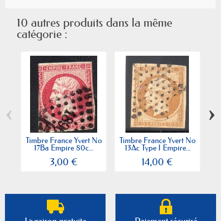
10 autres produits dans la même
catégorie :
‹
›
Timbre France Yvert No
Timbre France Yvert No
Ti
17Ba Empire 80c...
13Ac Type I Empire...
3,00 €
14,00 €
Livraison gratuite
Paiement sécurisé