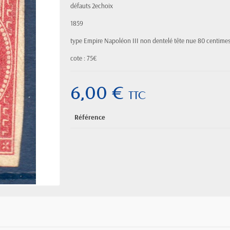
défauts 2echoix
1859
type Empire
Napoléon III
non dentelé tête nue 80 centimes
cote : 75€
6,00 €
TTC
Référence