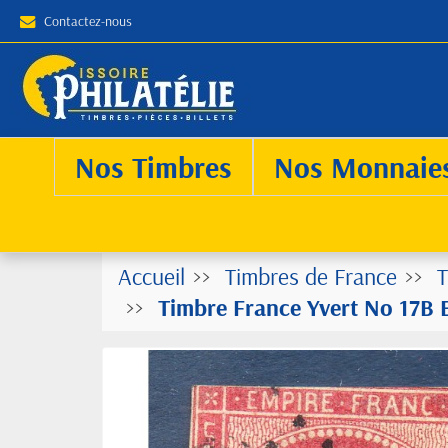
Contactez-nous
Nos Timbres
Nos Monnaie
Accueil
Timbres de France
T
Timbre France Yvert No 17B 