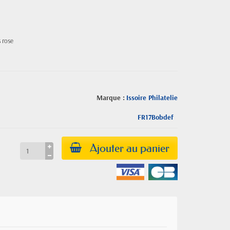
 rose
Marque :
Issoire Philatelie
FR17Bobdef
Ajouter au panier