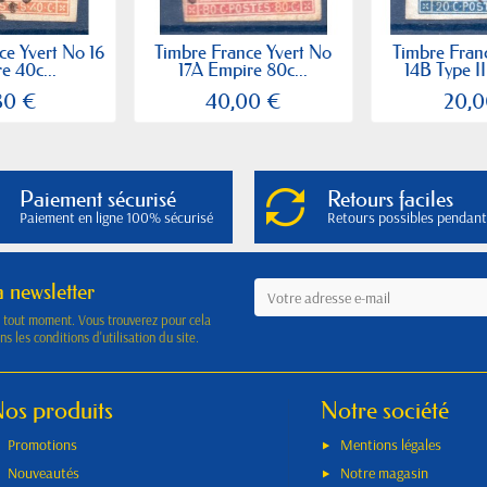
ce Yvert No 16
Timbre France Yvert No
Timbre Fran
e 40c...
17A Empire 80c...
14B Type II
80 €
40,00 €
20,0
Paiement sécurisé
Retours faciles
Paiement en ligne 100% sécurisé
Retours possibles pendant
a newsletter
à tout moment. Vous trouverez pour cela
s les conditions d'utilisation du site.
os produits
Notre société
Promotions
Mentions légales
Nouveautés
Notre magasin