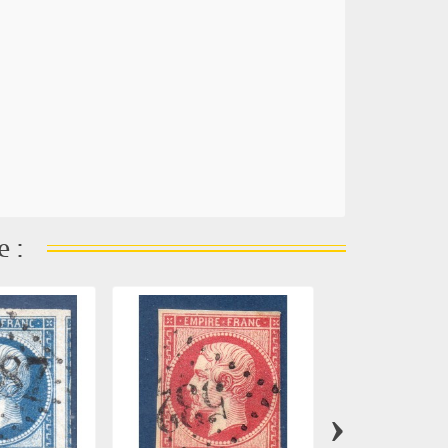
e :
›