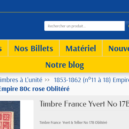
s
Nos Billets
Matériel
Nouv
Notre blog
imbres à L'unité
1853-1862 (n°11 à 18) Empir
Empire 80c rose Oblitéré
Timbre France Yvert No 17
Timbre France Yvert & Tellier
No
17B Oblitéré