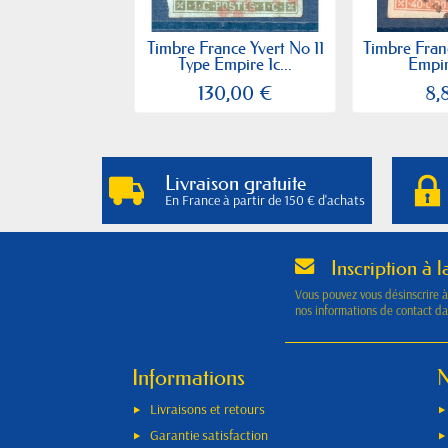
Timbre France Yvert No 11
Timbre Fran
Type Empire 1c...
Empir
130,00 €
8,
Livraison gratuite
En France à partir de 150 € d'achats
Inscription à l
Vous pouvez vous désinscrire 
nos informations de contact dan
Informations
N
Livraisons et retours
Garantie satisfaction