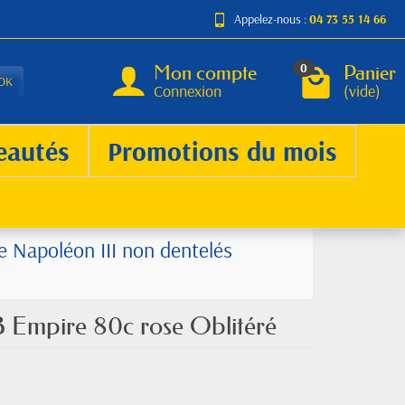
Appelez-nous :
04 73 55 14 66
Mon compte
Panier
0
OK
Connexion
(vide)
eautés
Promotions du mois
e Napoléon III non dentelés
B Empire 80c rose Oblitéré