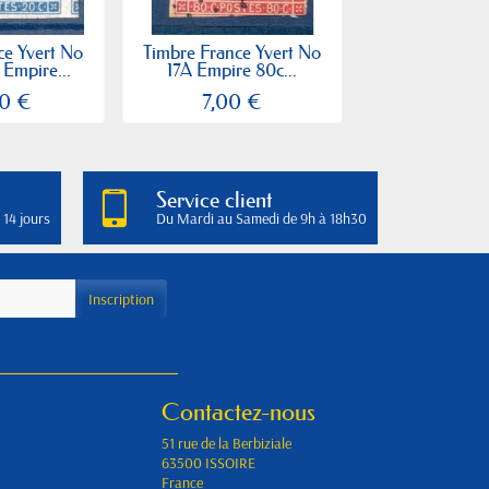
ce Yvert No
Timbre France Yvert No
Timbre France 
 Empire...
17A Empire 80c...
No 14Aa Ty
0 €
7,00 €
8,00
Service client
 14 jours
Du Mardi au Samedi de 9h à 18h30
Contactez-nous
51 rue de la Berbiziale
63500 ISSOIRE
France