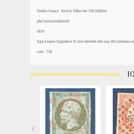
Timbre France Yvert & Tellier
No
17B Oblitéré
plié horizontalement
1859
type Empire
Napoléon III
non dentelé tête nue 80 centimes r
cote : 75€
10
‹