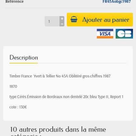
Référence
FR45Aobgc1987
Ajouter au panier
Description
Timbre France Yvert & Tellier
No
45A Oblitéré gros chiffres 1987
1870
type Cérès Émission de Bordeaux
non
dentelé 20c bleu Type II, Report 1
cote : 130€
10 autres produits dans la même