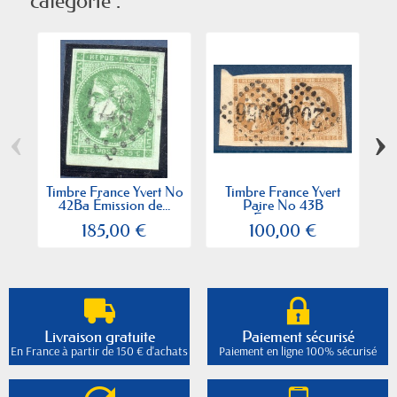
catégorie :
‹
›
Timbre France Yvert No
Timbre France Yvert
Ti
42Ba Émission de...
Paire No 43B
Émission...
185,00 €
100,00 €
Livraison gratuite
Paiement sécurisé
En France à partir de 150 € d'achats
Paiement en ligne 100% sécurisé