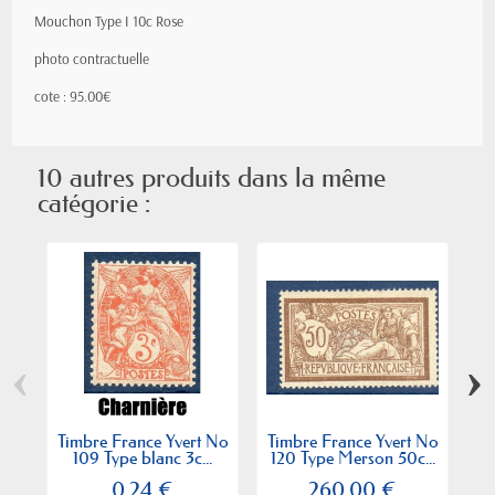
Mouchon
Type I
10c Rose
photo contractuelle
cote : 95.00€
10 autres produits dans la même
catégorie :
‹
›
Timbre France Yvert No
Timbre France Yvert No
Ti
109 Type blanc 3c...
120 Type Merson 50c...
0,24 €
260,00 €