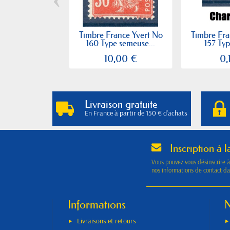
Timbre France Yvert No
Timbre Fra
160 Type semeuse...
157 Typ
10,00 €
0,
Livraison gratuite
En France à partir de 150 € d'achats
Inscription à l
Vous pouvez vous désinscrire 
nos informations de contact dan
Informations
N
Livraisons et retours