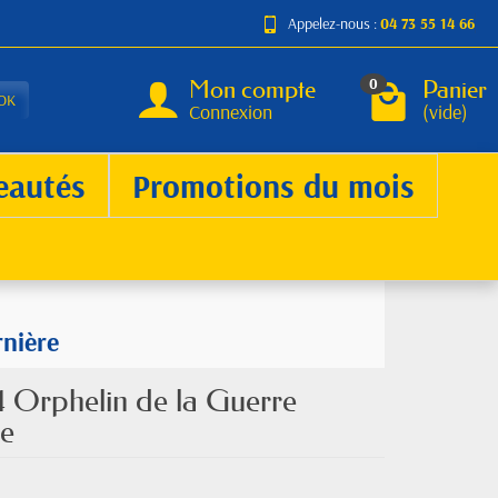
Appelez-nous :
04 73 55 14 66
Mon compte
Panier
0
OK
Connexion
(vide)
eautés
Promotions du mois
rnière
4 Orphelin de la Guerre
re