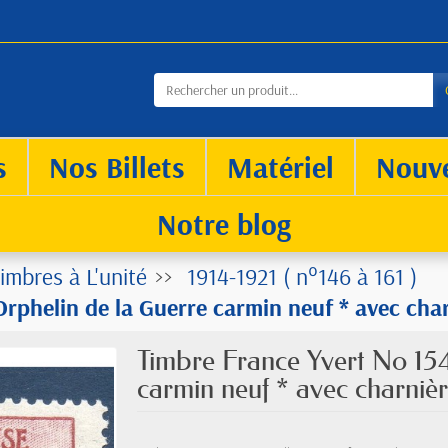
s
Nos Billets
Matériel
Nouv
Notre blog
imbres à L'unité
1914-1921 ( n°146 à 161 )
rphelin de la Guerre carmin neuf * avec cha
Timbre France Yvert No 15
carmin neuf * avec charniè