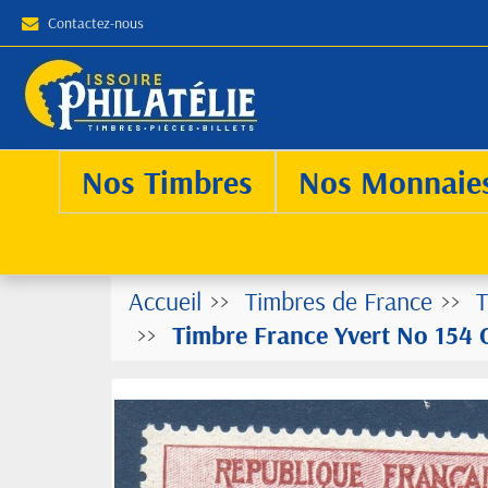
Contactez-nous
Nos Timbres
Nos Monnaie
Accueil
Timbres de France
T
Timbre France Yvert No 154 O