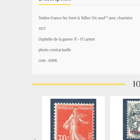
Timbre France No Yvert & Tellier 154 neuf * avec charnière
1917
Orphelin de la guerre 1f + 1f carmin
photo contractuelle
cote : 600€
10
‹