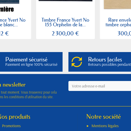
nce Yvert No
Timbre France Yvert No
Rare envel
e blanc...
155 Orphelin de la...
timbre orphel
12 €
2 300,00 €
300,
Paiement sécurisé
Retours faciles
Paiement en ligne 100% sécurisé
Retours possibles pendant
a newsletter
à tout moment. Vous trouverez pour cela
s les conditions d'utilisation du site.
os produits
Notre société
Promotions
Mentions légales