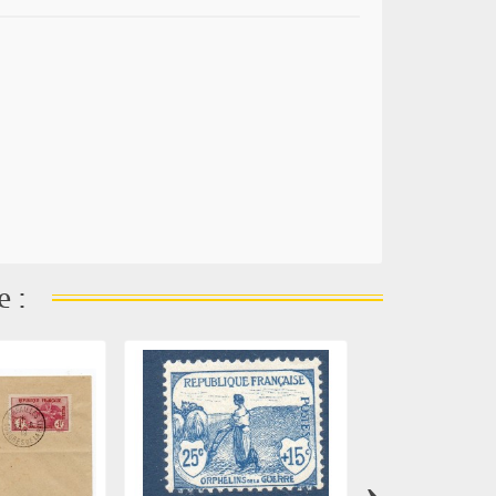
e :
›