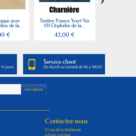
oppe avec
Timbre France Yvert No
Timbre France
ins de la...
151 Orphelin de la...
158 Type se
00 €
42,00 €
1,40
Service client
 14 jours
Du Mardi au Samedi de 9h à 18h30
Contactez-nous
51 rue de la Berbiziale
63500 ISSOIRE