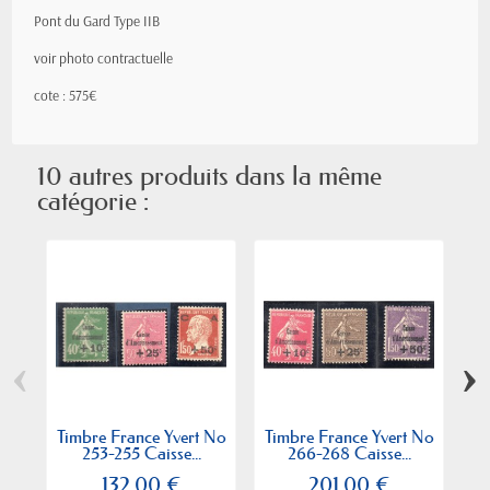
Pont du Gard Type IIB
voir photo contractuelle
cote : 575€
10 autres produits dans la même
catégorie :
‹
›
Timbre France Yvert No
Timbre France Yvert No
Ti
253-255 Caisse...
266-268 Caisse...
132,00 €
201,00 €