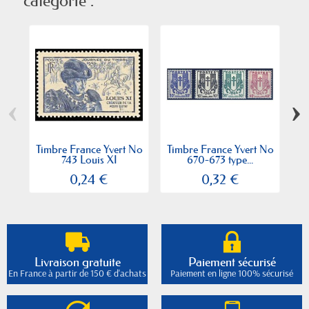
catégorie :
‹
›
Timbre France Yvert No
Timbre France Yvert No
Ti
743 Louis XI
670-673 type...
7
0,24 €
0,32 €
Livraison gratuite
Paiement sécurisé
En France à partir de 150 € d'achats
Paiement en ligne 100% sécurisé