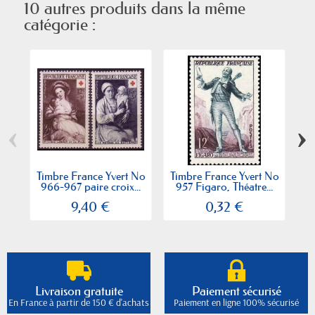
10 autres produits dans la même
catégorie :
‹
›
Timbre France Yvert No
Timbre France Yvert No
Ti
966-967 paire croix...
957 Figaro, Théatre...
9
9,40 €
0,32 €
Livraison gratuite
Paiement sécurisé
En France à partir de 150 € d'achats
Paiement en ligne 100% sécurisé