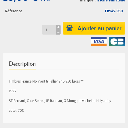
Marque :
Issoire Philatelie
Référence
FR945-950
Ajouter au panier
Description
Timbres France No Yvert & Tellier 945-950 luxes **
1953
ST Bernard, O de Serres, JP Rameau, G Monge, J Michelet, H Lyautey
cote : 70€