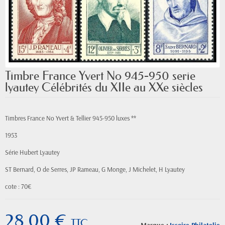
Timbre France Yvert No 945-950 serie
lyautey Célébrités du XIIe au XXe siècles
Timbres France No Yvert & Tellier 945-950 luxes **
1953
Série Hubert Lyautey
ST Bernard, O de Serres, JP Rameau, G Monge, J Michelet, H Lyautey
cote : 70€
28,00 €
TTC