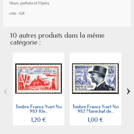
Fleurs, parfums et l'Opéra.
cote : 42€
10 autres produits dans la même
catégorie :
‹
›
Timbre France Yvert No
Timbre France Yvert No
T
983 10e...
982 Maréchal de...
1,20 €
1,00 €