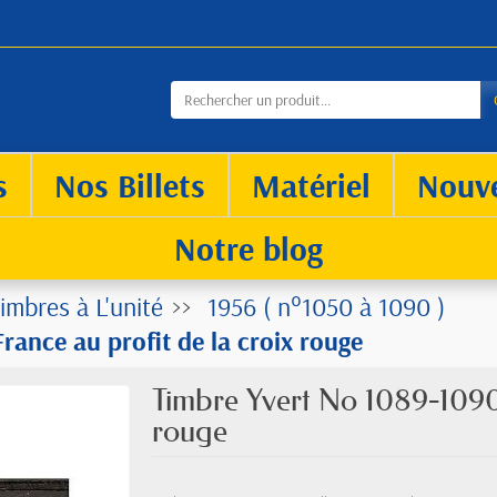
s
Nos Billets
Matériel
Nouv
Notre blog
imbres à L'unité
1956 ( n°1050 à 1090 )
ance au profit de la croix rouge
Timbre Yvert No 1089-1090 
rouge