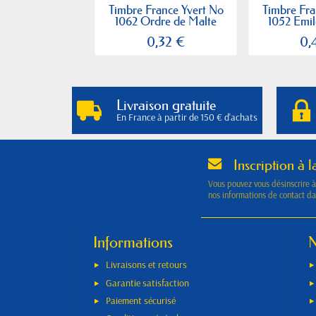
Timbre France Yvert No
Timbre Fra
1062 Ordre de Malte
1052 Emile
0,32 €
0,
Livraison gratuite
En France à partir de 150 € d'achats
Inscription à l
Vous pouvez vous désinscrire 
nos informations de contact dan
Informations
N
Livraisons et retours
Garantie satisfaction
Paiement sécurisé