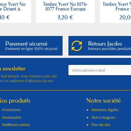
nce Yvert No
Timbre Yvert No 1076-
Timbre Yvert 
 Driant à...
1077 France Europa
France s
40 €
3,20 €
20,0
Paiement sécurisé
Retours faciles
Paiement en ligne 100% sécurisé
Retours possibles pendant
a newsletter
à tout moment. Vous trouverez pour cela
s les conditions d'utilisation du site.
os produits
Notre société
Promotions
Mentions légales
Nouveautés
Notre magasin
Meilleures ventes
Plan du site