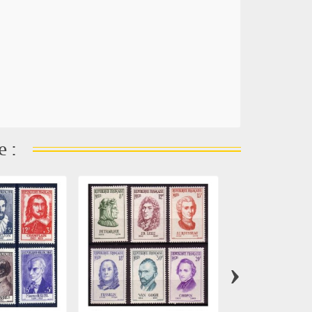
e :
›