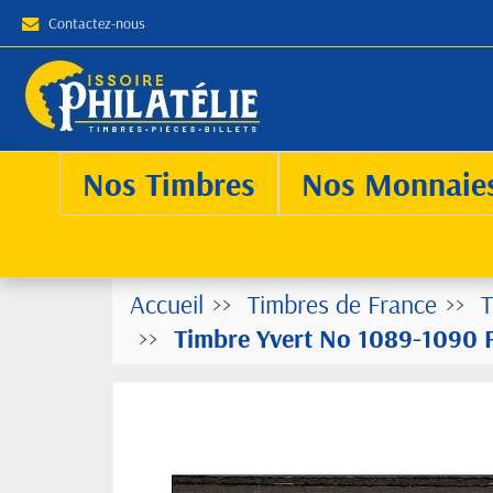
Contactez-nous
Nos Timbres
Nos Monnaie
Accueil
Timbres de France
T
Timbre Yvert No 1089-1090 Fr