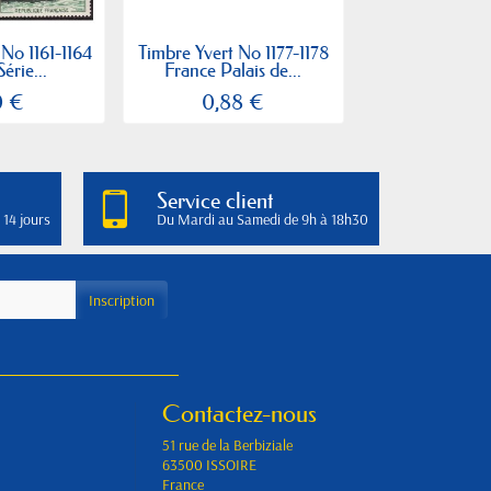
 No 1161-1164
Timbre Yvert No 1177-1178
Timbre France
érie...
France Palais de...
1175 Chateau
0 €
0,88 €
0,40
Service client
 14 jours
Du Mardi au Samedi de 9h à 18h30
Contactez-nous
51 rue de la Berbiziale
63500 ISSOIRE
France