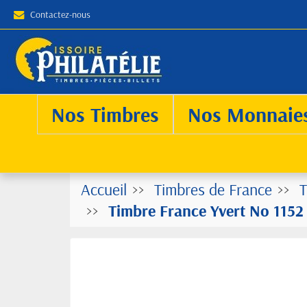
Contactez-nous
Nos Timbres
Nos Monnaie
Accueil
Timbres de France
T
Timbre France Yvert No 1152