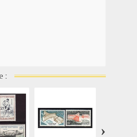
e :
›