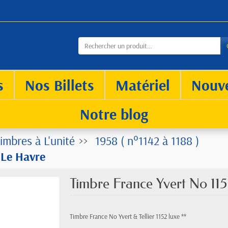
s
Nos Billets
Matériel
Nouv
Notre blog
imbres à L'unité
1958 ( n°1142 à 1188 )
 Le Havre
Timbre France Yvert No 11
Timbre France No Yvert & Tellier 1152 luxe **