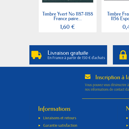
Timbre Yvert No 1187-1188
Timbre Fra
France paire...
1156 Expo
1,60 €
0,
Livraison gratuite
En France à partir de 150 € d'achats
Inscription à l
Vous pouvez vous désinscrire 
nos informations de contact dan
Informations
N
Livraisons et retours
Garantie satisfaction