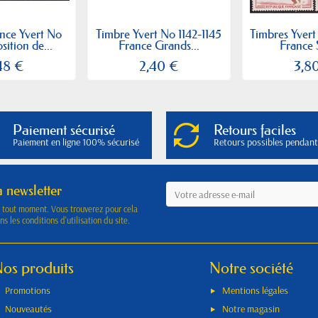
nce Yvert No
Timbre Yvert No 1142-1145
Timbres Yvert
sition de...
France Grands...
France S
48 €
2,40 €
3,8
Paiement sécurisé
Retours faciles
Paiement en ligne 100% sécurisé
Retours possibles pendant
a newsletter
à tout moment. Vous trouverez pour cela
s les conditions d'utilisation du site.
os produits
Notre société
Promotions
Mentions légales
Nouveautés
Notre magasin