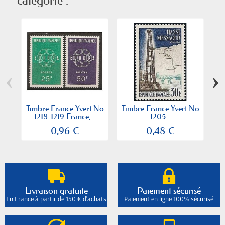
catégorie :
‹
›
Timbre France Yvert No
Timbre France Yvert No
Ti
1218-1219 France,...
1205...
0,96 €
0,48 €
Livraison gratuite
Paiement sécurisé
En France à partir de 150 € d'achats
Paiement en ligne 100% sécurisé