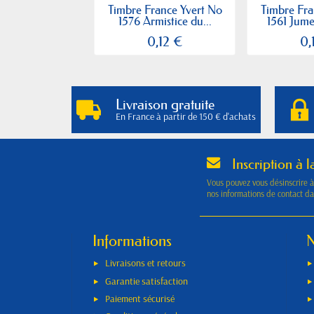
Timbre France Yvert No
Timbre Fra
1576 Armistice du...
1561 Jumel
0,12 €
0,
Livraison gratuite
En France à partir de 150 € d'achats
Inscription à l
Vous pouvez vous désinscrire 
nos informations de contact dan
Informations
N
Livraisons et retours
Garantie satisfaction
Paiement sécurisé