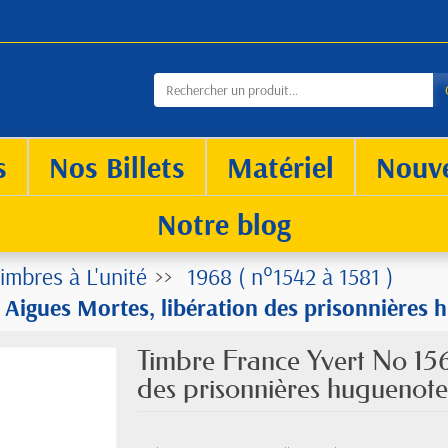
s
Nos Billets
Matériel
Nouv
Notre blog
imbres à L'unité
1968 ( n°1542 à 1581 )
 Aigues Mortes, libération des prisonnières 
Timbre France Yvert No 156
des prisonnières huguenote