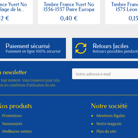
nce Yvert No
Timbre France Yvert No
Timbre Fran
age de la...
1556-1557 Paire Europa
1575 Léon 
12 €
0,40 €
0,1
Paiement sécurisé
Retours faciles
Paiement en ligne 100% sécurisé
Retours possibles pendant
a newsletter
à tout moment. Vous trouverez pour cela
s les conditions d'utilisation du site.
os produits
Notre société
Promotions
Mentions légales
Nouveautés
Notre magasin
Meilleures ventes
Plan du site