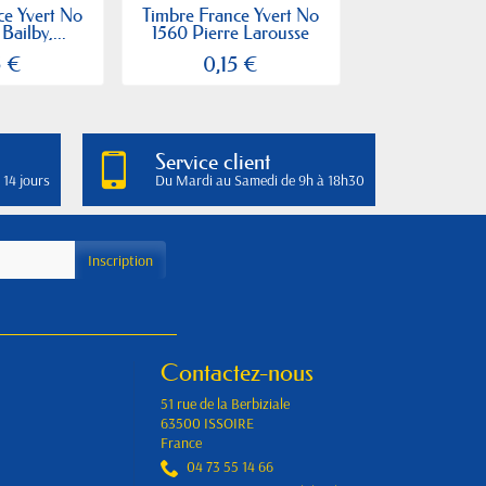
ce Yvert No
Timbre France Yvert No
Timbre France
Bailby,...
1560 Pierre Larousse
1579 Vaucoul
5 €
0,15 €
0,27
Service client
 14 jours
Du Mardi au Samedi de 9h à 18h30
Contactez-nous
51 rue de la Berbiziale
63500 ISSOIRE
France
04 73 55 14 66