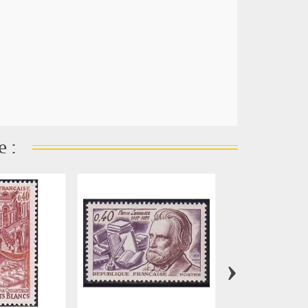
e :
›