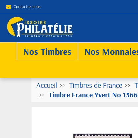
Contactez-nous
Nos Timbres
Nos Monnaie
Accueil
Timbres de France
T
Timbre France Yvert No 1566