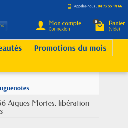
Appelez-nous :
04 73 55 14 66
Mon compte
Panier
0
OK
Connexion
(vide)
eautés
Promotions du mois
huguenotes
6 Aigues Mortes, libération
s