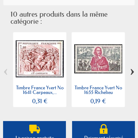
10 autres produits dans la même
catégorie :
‹
›
Timbre France Yvert No
Timbre France Yvert No
Ti
1641 Carpeaux,...
1655 Richelieu
0,31 €
0,19 €
Livraison gratuite
Paiement sécurisé