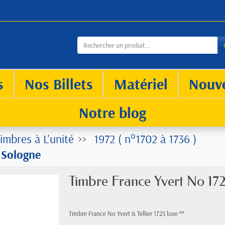
s
Nos Billets
Matériel
Nouv
Notre blog
imbres à L'unité
1972 ( n°1702 à 1736 )
 Sologne
Timbre France Yvert No 17
Timbre France No Yvert & Tellier 1725 luxe **