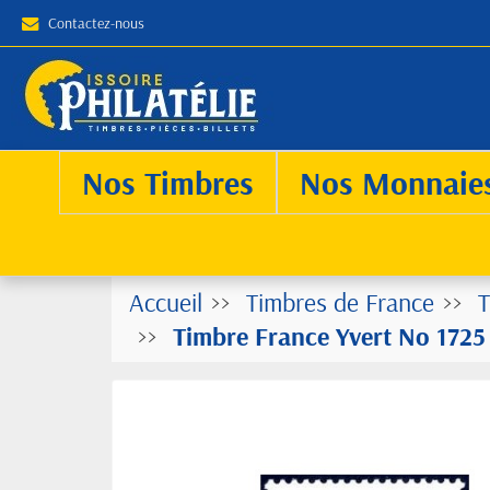
Contactez-nous
Nos Timbres
Nos Monnaie
Accueil
Timbres de France
T
Timbre France Yvert No 1725