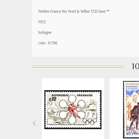
Timbre France No Yvert & Tellier 1725 luxe **
1972
Sologne
cote : 0.70€
10
‹