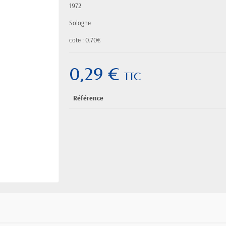
1972
Sologne
cote : 0.70€
0,29 €
TTC
Référence