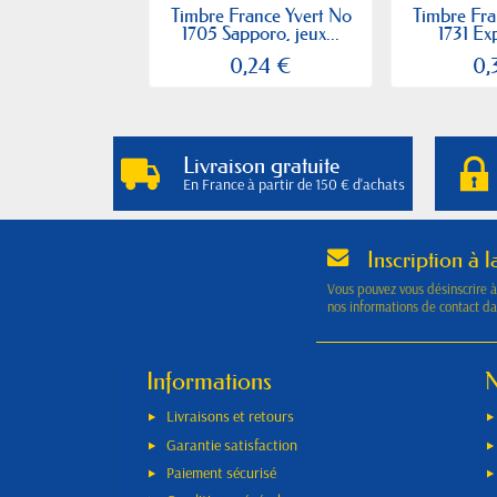
Timbre France Yvert No
Timbre Fra
1705 Sapporo, jeux...
1731 Exp
0,24 €
0,
Livraison gratuite
En France à partir de 150 € d'achats
Inscription à l
Vous pouvez vous désinscrire 
nos informations de contact dan
Informations
N
Livraisons et retours
Garantie satisfaction
Paiement sécurisé