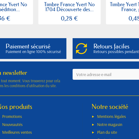
nce Yvert No
Timbre France Yvert No
Timbre Yvert 
édition...
1704 Découverte des...
France, 
36 €
0,28 €
0,4
Paiement sécurisé
Retours faciles
Paiement en ligne 100% sécurisé
Retours possibles pendant
a newsletter
à tout moment. Vous trouverez pour cela
s les conditions d'utilisation du site.
os produits
Notre société
Promotions
Mentions légales
Nouveautés
Notre magasin
Meilleures ventes
Plan du site