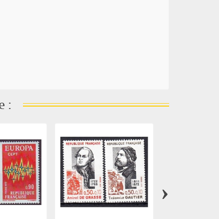
e :
›