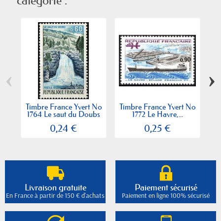
catégorie :
‹
›
Timbre France Yvert No
Timbre France Yvert No
Ti
1764 Le saut du Doubs
1772 Le Havre,...
0,24 €
0,25 €
Livraison gratuite
Paiement sécurisé
En France à partir de 150 € d'achats
Paiement en ligne 100% sécurisé