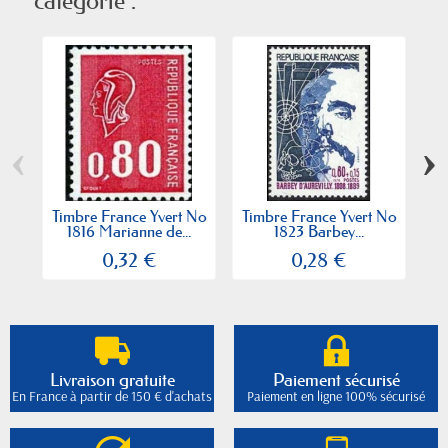
catégorie :
‹
›
Timbre France Yvert No
Timbre France Yvert No
Ti
1816 Marianne de...
1823 Barbey...
0,32 €
0,28 €
Livraison gratuite
Paiement sécurisé
En France à partir de 150 € d'achats
Paiement en ligne 100% sécurisé