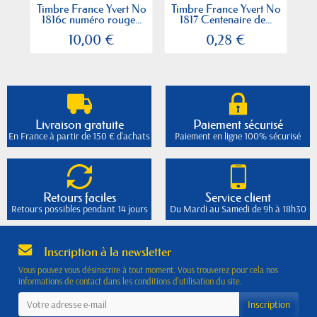
Timbre France Yvert No
Timbre France Yvert No
Ti
1816c numéro rouge...
1817 Centenaire de...
1
10,00 €
0,28 €
Livraison gratuite
Paiement sécurisé
En France à partir de 150 € d'achats
Paiement en ligne 100% sécurisé
Retours faciles
Service client
Retours possibles pendant 14 jours
Du Mardi au Samedi de 9h à 18h30
Inscription à la newsletter
Vous pouvez vous désinscrire à tout moment. Vous trouverez pour cela nos
informations de contact dans les conditions d'utilisation du site.