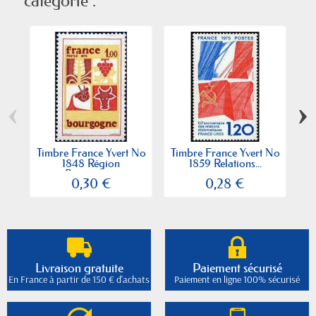
catégorie :
‹
›
Timbre France Yvert No
Timbre France Yvert No
Ti
1848 Région
1859 Relations...
Bourgogne
0,30 €
0,28 €
Livraison gratuite
Paiement sécurisé
En France à partir de 150 € d'achats
Paiement en ligne 100% sécurisé