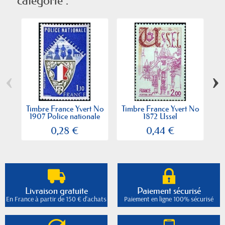
catégorie :
‹
›
Timbre France Yvert No
Timbre France Yvert No
Ti
1907 Police nationale
1872 Ussel
0,28 €
0,44 €
Livraison gratuite
Paiement sécurisé
En France à partir de 150 € d'achats
Paiement en ligne 100% sécurisé