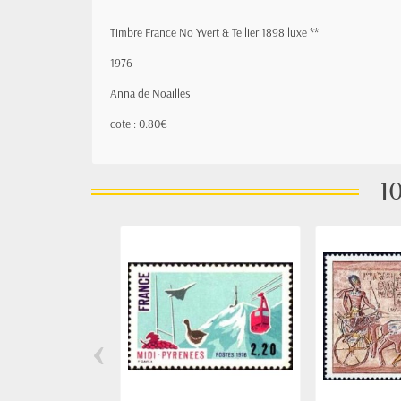
Timbre France No Yvert & Tellier 1898 luxe **
1976
Anna de Noailles
cote : 0.80€
10
‹