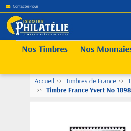
Contactez-nous
Nos Timbres
Nos Monnaie
Accueil
Timbres de France
T
Timbre France Yvert No 1898