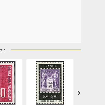
e :
›