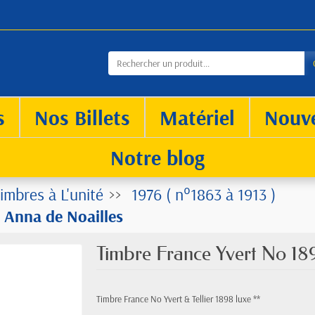
s
Nos Billets
Matériel
Nouv
Notre blog
imbres à L'unité
1976 ( n°1863 à 1913 )
 Anna de Noailles
Timbre France Yvert No 18
Timbre France No Yvert & Tellier 1898 luxe **