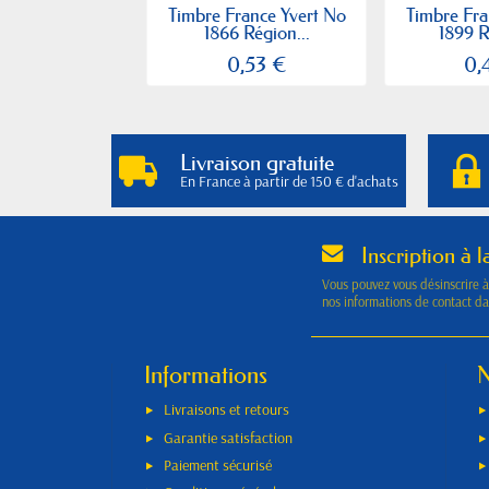
Timbre France Yvert No
Timbre Fra
1866 Région...
1899 R
0,53 €
0,
Livraison gratuite
En France à partir de 150 € d'achats
Inscription à l
Vous pouvez vous désinscrire 
nos informations de contact dan
Informations
N
Livraisons et retours
Garantie satisfaction
Paiement sécurisé