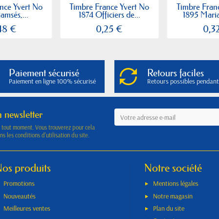
nce Yvert No
Timbre France Yvert No
Timbre Fran
amsés,...
1874 Officiers de...
1895 Maria
48 €
0,25 €
0,3
Paiement sécurisé
Retours faciles
Paiement en ligne 100% sécurisé
Retours possibles pendant
a newsletter
à tout moment. Vous trouverez pour cela
s les conditions d'utilisation du site.
os produits
Notre société
Promotions
Mentions légales
Nouveautés
Notre magasin
Meilleures ventes
Plan du site