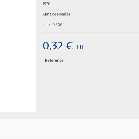
1976
Anna de Noailles
cote : 0.80€
0,32 €
TTC
Référence