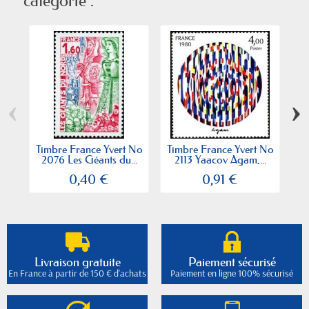
catégorie :
‹
›
Timbre France Yvert No
Timbre France Yvert No
Ti
2076 Les Géants du...
2113 Yaacov Agam,...
0,40 €
0,91 €
Livraison gratuite
Paiement sécurisé
En France à partir de 150 € d'achats
Paiement en ligne 100% sécurisé