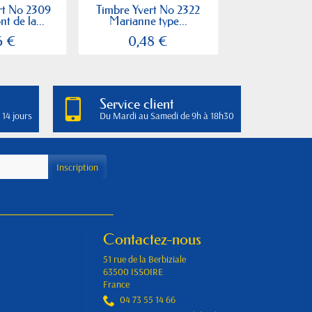
rt No 2309
Timbre Yvert No 2322
Timbre Yvert
t de la...
Marianne type...
Triptyqu
6 €
0,48 €
1,23 
Service client
 14 jours
Du Mardi au Samedi de 9h à 18h30
Contactez-nous
51 rue de la Berbiziale
63500 ISSOIRE
France
04 73 55 14 66