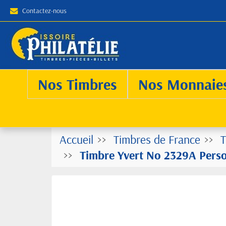
Contactez-nous
Nos Timbres
Nos Monnaie
Accueil
Timbres de France
T
Timbre Yvert No 2329A Person