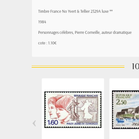
Timbre France No Yvert & Tellier 2329A luxe **
1984
Personnages célèbres, Pierre Corneille, auteur dramatique
cote : 1.10€
10
‹