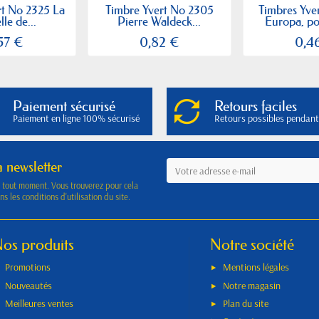
rt No 2325 La
Timbre Yvert No 2305
Timbres Yve
lle de...
Pierre Waldeck...
Europa, pon
57 €
0,82 €
0,4
Paiement sécurisé
Retours faciles
Paiement en ligne 100% sécurisé
Retours possibles pendant
a newsletter
à tout moment. Vous trouverez pour cela
s les conditions d'utilisation du site.
os produits
Notre société
Promotions
Mentions légales
Nouveautés
Notre magasin
Meilleures ventes
Plan du site