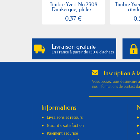
Timbre Yvert No 2308
Timbre Yve
Dunkerque, philex...
citade
0,37 €
0,
Livraison gratuite
En France à partir de 150 € d'achats
Inscription à l
Vous pouvez vous désinscrire 
nos informations de contact dan
Informations
N
Livraisons et retours
Garantie satisfaction
Paiement sécurisé