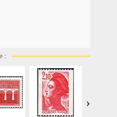
e :
›