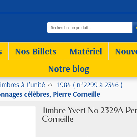
s
Nos Billets
Matériel
Nouv
Notre blog
imbres à L'unité
1984 ( n°2299 à 2346 )
nages célèbres, Pierre Corneille
Timbre Yvert No 2329A Per
Corneille