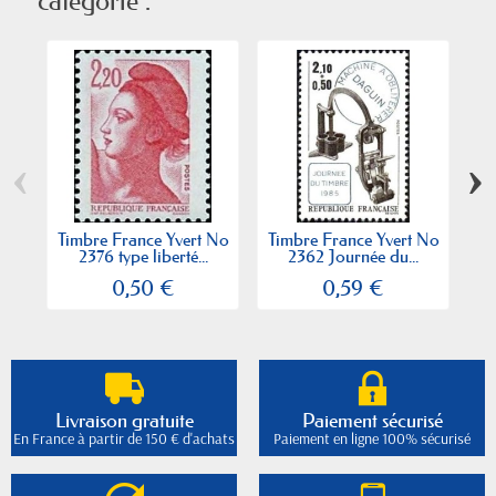
catégorie :
‹
›
Timbre France Yvert No
Timbre France Yvert No
Ti
2376 type liberté...
2362 Journée du...
2
0,50 €
0,59 €
Livraison gratuite
Paiement sécurisé
En France à partir de 150 € d'achats
Paiement en ligne 100% sécurisé