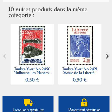
10 autres produits dans la même
catégorie :
‹
›
Timbre Yvert No 2450
Timbre Yvert No 2421
T
Mulhouse, les Musées...
Statue de la Liberté...
P
0,50 €
0,50 €
Livraison gratuite
Paiement sécurisé