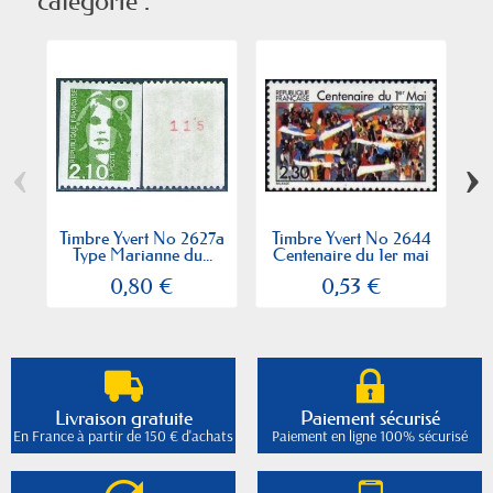
catégorie :
‹
›
Timbre Yvert No 2627a
Timbre Yvert No 2644
T
Type Marianne du...
Centenaire du 1er mai
Lo
0,80 €
0,53 €
Livraison gratuite
Paiement sécurisé
En France à partir de 150 € d'achats
Paiement en ligne 100% sécurisé