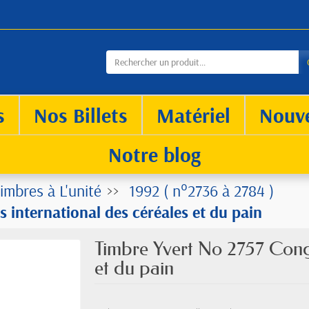
s
Nos Billets
Matériel
Nouv
Notre blog
imbres à L'unité
1992 ( n°2736 à 2784 )
 international des céréales et du pain
Timbre Yvert No 2757 Congr
et du pain