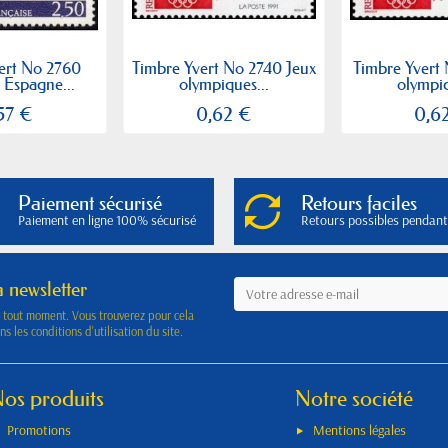
ert No 2760
Timbre Yvert No 2740 Jeux
Timbre Yvert 
 Espagne...
olympiques...
olympiq
57 €
0,62 €
0,6
Paiement sécurisé
Retours faciles
Paiement en ligne 100% sécurisé
Retours possibles pendant
a newsletter
à tout moment. Vous trouverez pour cela
s les conditions d'utilisation du site.
os produits
Notre société
Promotions
Mentions légales