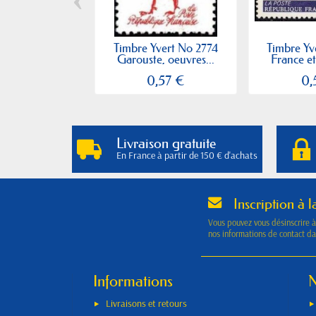
Timbre Yvert No 2774
Timbre Yv
Garouste, oeuvres...
France et
0,57 €
0,
Livraison gratuite
En France à partir de 150 € d'achats
Inscription à l
Vous pouvez vous désinscrire 
nos informations de contact dan
Informations
N
Livraisons et retours