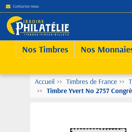
Contactez-nous
Nos Timbres
Nos Monnaie
Accueil
Timbres de France
T
Timbre Yvert No 2757 Congrès