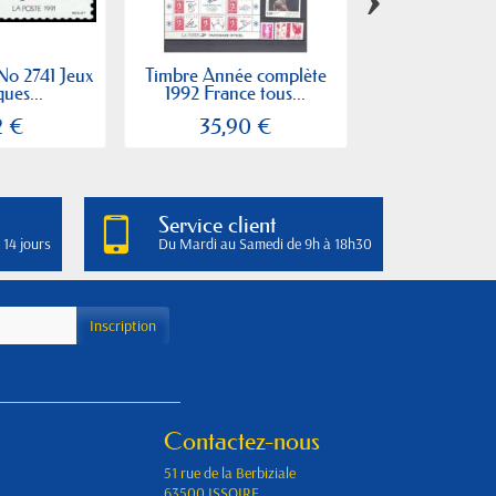
No 2741 Jeux
Timbre Année complète
Timbre Yvert N
ues...
1992 France tous...
gens du voy
2 €
35,90 €
0,57
Service client
 14 jours
Du Mardi au Samedi de 9h à 18h30
Contactez-nous
51 rue de la Berbiziale
63500 ISSOIRE