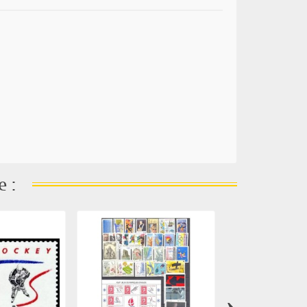
e :
›