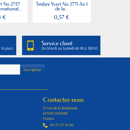
rt No 2757
Timbre Yvert No 2771 An 1
Timbre Yvert
rnational...
de la...
Niort, congrè
8 €
0,57 €
0,57
Service client
 14 jours
Du Mardi au Samedi de 9h à 18h30
Contactez-nous
51 rue de la Berbiziale
63500 ISSOIRE
France
04 73 55 14 66