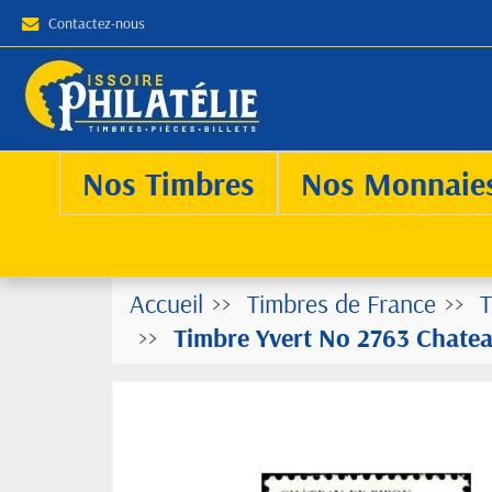
Contactez-nous
Nos Timbres
Nos Monnaie
Accueil
Timbres de France
T
Timbre Yvert No 2763 Chatea