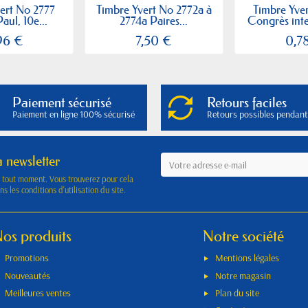
ert No 2777
Timbre Yvert No 2772a à
Timbre Yve
aul, 10e...
2774a Paires...
Congrès inte
96 €
7,50 €
0,7
Paiement sécurisé
Retours faciles
Paiement en ligne 100% sécurisé
Retours possibles pendant
a newsletter
à tout moment. Vous trouverez pour cela
s les conditions d'utilisation du site.
os produits
Notre société
Promotions
Mentions légales
Nouveautés
Notre magasin
Meilleures ventes
Plan du site