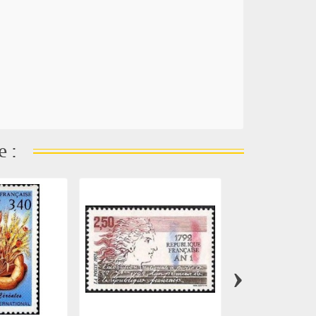
e :
›