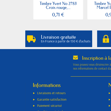
Timbre Yvert No 2783
Timbre Yv
Croix rouge,...
Marcel P
0,71 €
0,
Livraison gratuite
En France à partir de 150 € d'achats
Inscription à l
Vous pouvez vous désinscrire 
nos informations de contact dan
Informations
N
Livraisons et retours
Garantie satisfaction
Paiement sécurisé