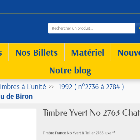
s
Nos Billets
Matériel
Nouv
Notre blog
imbres à L'unité
1992 ( n°2736 à 2784 )
u de Biron
Timbre Yvert No 2763 Chat
Timbre France No Yvert & Tellier 2763 luxe **