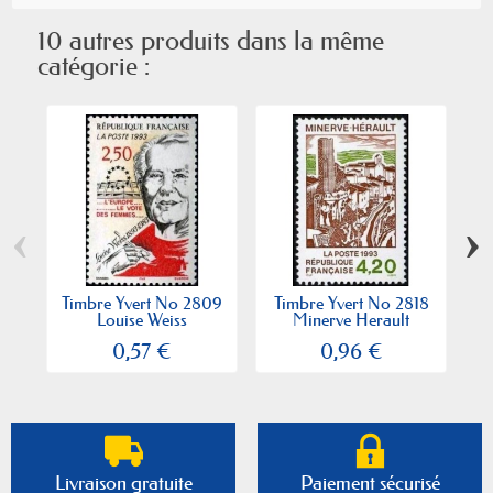
10 autres produits dans la même
catégorie :
‹
›
Timbre Yvert No 2809
Timbre Yvert No 2818
T
Louise Weiss
Minerve Herault
M
0,57 €
0,96 €
Livraison gratuite
Paiement sécurisé