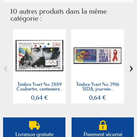
10 autres produits dans la même
catégorie :
‹
›
Timbre Yvert No 2889
Timbre Yvert No 2916
T
Coubertin, centenaire...
SIDA, journée...
P
0,64 €
0,64 €
Livraison gratuite
Paiement sécurisé