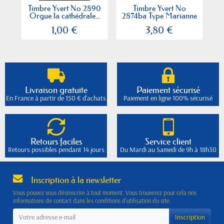
Timbre Yvert No 2890
Timbre Yvert No
T
Orgue la cathédrale...
2874ba Type Marianne
du...
1,00 €
3,80 €
Livraison gratuite
Paiement sécurisé
En France à partir de 150 € d'achats
Paiement en ligne 100% sécurisé
Retours faciles
Service client
Retours possibles pendant 14 jours
Du Mardi au Samedi de 9h à 18h30
Inscription à la newsletter
Vous pouvez vous désinscrire à tout moment. Vous trouverez pour cela nos
informations de contact dans les conditions d'utilisation du site.