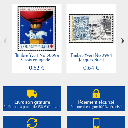
‹
›
Timbre Yvert No 3039a
Timbre Yvert No 2994
T
Croix rouge de...
Jacques Rueff
0,82 €
0,64 €
Livraison gratuite
Paiement sécurisé
En France à partir de 150 € d'achats
Paiement en ligne 100% sécurisé