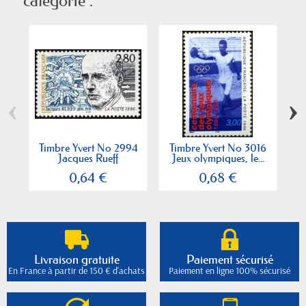
catégorie :
‹
›
Timbre Yvert No 2994
Timbre Yvert No 3016
T
Jacques Rueff
Jeux olympiques, le...
0,64 €
0,68 €
Livraison gratuite
Paiement sécurisé
En France à partir de 150 € d'achats
Paiement en ligne 100% sécurisé