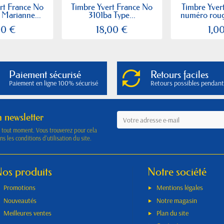
rt France No
Timbre Yvert France No
Timbre Yver
 Marianne...
3101ba Type...
numéro rouge
00 €
18,00 €
1,0
Paiement sécurisé
Retours faciles
Paiement en ligne 100% sécurisé
Retours possibles pendant
a newsletter
à tout moment. Vous trouverez pour cela
s les conditions d'utilisation du site.
os produits
Notre société
Promotions
Mentions légales
Nouveautés
Notre magasin
Meilleures ventes
Plan du site