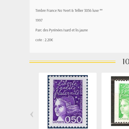
Timbre France No Yvert & Tellier 3056 luxe **
1997
Parc des Pyrénées Isard et lis jaune
cote : 2.20€
10
‹