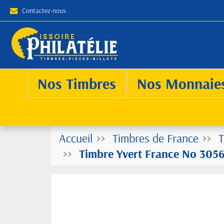
Contactez-nous
Nos Timbres
Nos Monnaie
Accueil
Timbres de France
T
Timbre Yvert France No 3056