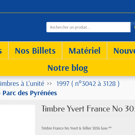
s
Nos Billets
Matériel
Nouv
Notre blog
imbres à L'unité
1997 ( n°3042 à 3128 )
 Parc des Pyrénées
Timbre Yvert France No 30
Timbre France No Yvert & Tellier 3056 luxe **