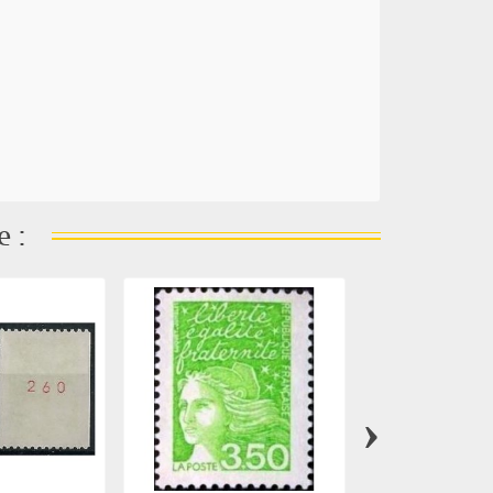
e :
›