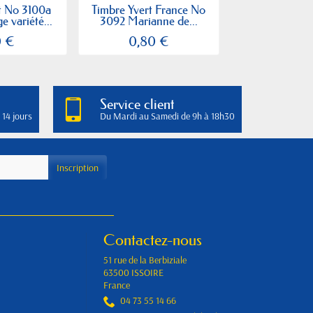
t No 3100a
Timbre Yvert France No
Timbre Yvert 
 variété...
3092 Marianne de...
3101 Type Ma
0 €
0,80 €
3,50
Service client
 14 jours
Du Mardi au Samedi de 9h à 18h30
Contactez-nous
51 rue de la Berbiziale
63500 ISSOIRE
France
04 73 55 14 66