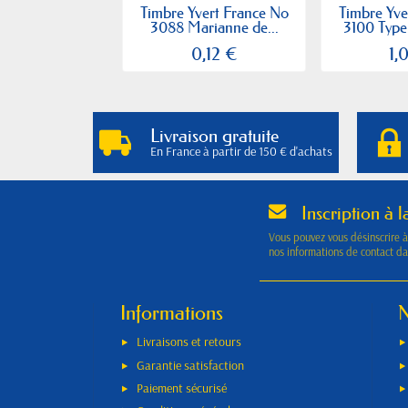
Timbre Yvert France No
Timbre Yve
3088 Marianne de...
3100 Type
0,12 €
1,
Livraison gratuite
En France à partir de 150 € d'achats
Inscription à l
Vous pouvez vous désinscrire 
nos informations de contact dan
Informations
N
Livraisons et retours
Garantie satisfaction
Paiement sécurisé