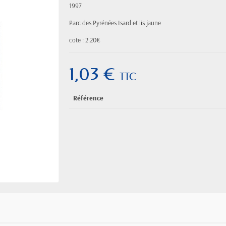
1997
Parc des Pyrénées Isard et lis jaune
cote : 2.20€
1,03 €
TTC
Référence