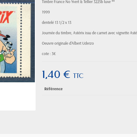
Timbre France No Yvert & Tellier 3225b luxe **
1999
dentelé 13 1/2 x 13
Journée du timbre, Astérix issu de carnet avec vignette Astér
Oeuvre originale d'Albert Uderzo
cote : 3€
1,40 €
TTC
Référence