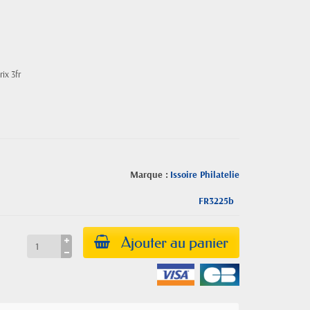
ix 3fr
Marque :
Issoire Philatelie
FR3225b
Ajouter au panier