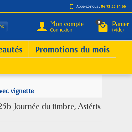
Appelez-nous :
04 73 55 14 66
Mon compte
Panier
0
OK
Connexion
(vide)
eautés
Promotions du mois
vec vignette
5b Journée du timbre, Astérix
e