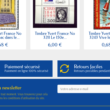
rt France No
Timbre Yvert France No
Timbre Yver
c dans le...
3211 Le 150e...
3243 Vive l
68 €
6,00 €
0,6
Paiement sécurisé
Retours faciles
Paiement en ligne 100% sécurisé
Retours possibles pendant
a newsletter
à tout moment. Vous trouverez pour cela
s les conditions d'utilisation du site.