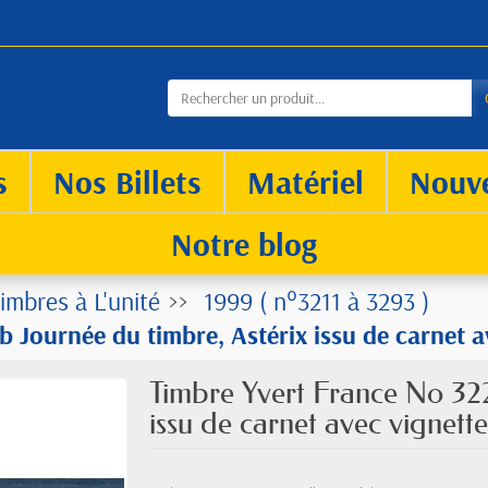
s
Nos Billets
Matériel
Nouv
Notre blog
imbres à L'unité
1999 ( n°3211 à 3293 )
 Journée du timbre, Astérix issu de carnet a
Timbre Yvert France No 322
issu de carnet avec vignett