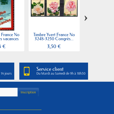
›
t France No
Timbre Yvert France No
Timbre Yvert 
es vacances
3248-3250 Congrès...
3254 Vitrail 
8 €
3,50 €
1,53 
Service client
 14 jours
Du Mardi au Samedi de 9h à 18h30