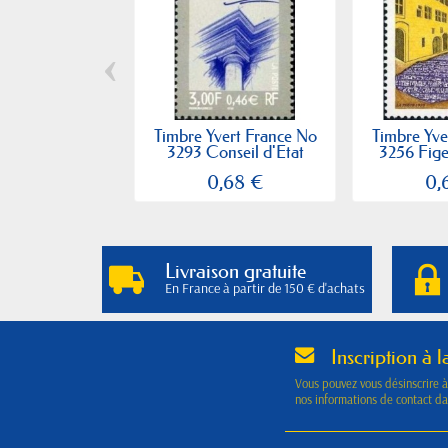
‹
Timbre Yvert France No
Timbre Yve
3293 Conseil d'Etat
3256 Figea
0,68 €
0,
Livraison gratuite
En France à partir de 150 € d'achats
Inscription à l
Vous pouvez vous désinscrire 
nos informations de contact dan