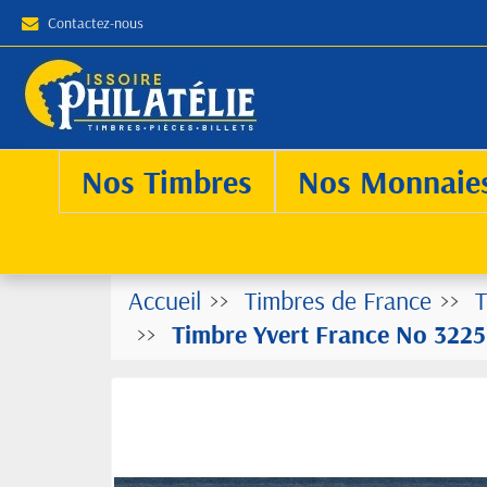
Contactez-nous
Nos Timbres
Nos Monnaie
Accueil
Timbres de France
T
Timbre Yvert France No 3225b