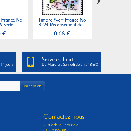
t France No
Timbre Yvert France No
Timbre Yvert 
 Série...
3223 Recensement de...
3240 Europa
5 €
0,68 €
0,68
Service client
 14 jours
Du Mardi au Samedi de 9h à 18h30
Contactez-nous
51 rue de la Berbiziale
63500 ISSOIRE