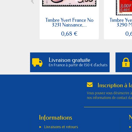
Timbre Yvert France No
Timbre Yve
3231 Naissance,...
3290 Me
0,68 €
0,
Livraison gratuite
En France à partir de 150 € d'achats
Inscription à l
Vous pouvez vous désinscrire 
nos informations de contact dan
Informations
N
Livraisons et retours