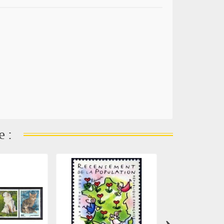
e :
›