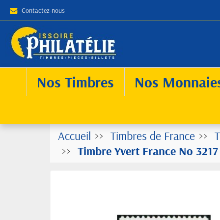
Contactez-nous
Nos Timbres
Nos Monnaie
Accueil
Timbres de France
T
Timbre Yvert France No 3217 