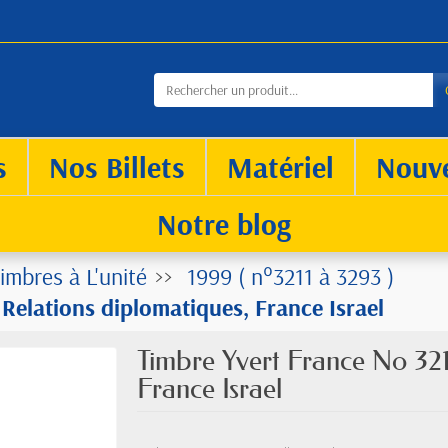
s
Nos Billets
Matériel
Nouv
Notre blog
imbres à L'unité
1999 ( n°3211 à 3293 )
Relations diplomatiques, France Israel
Timbre Yvert France No 321
France Israel