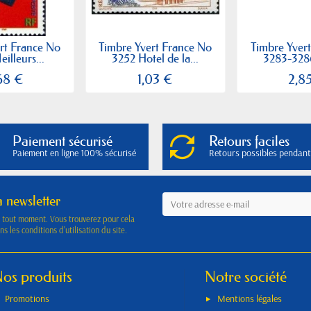
rt France No
Timbre Yvert France No
Timbre Yver
illeurs...
3252 Hotel de la...
3283-3286
68 €
1,03 €
2,8
Paiement sécurisé
Retours faciles
Paiement en ligne 100% sécurisé
Retours possibles pendant
a newsletter
à tout moment. Vous trouverez pour cela
s les conditions d'utilisation du site.
os produits
Notre société
Promotions
Mentions légales