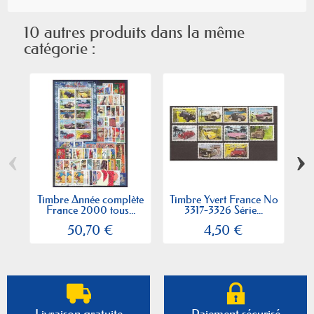
10 autres produits dans la même
catégorie :
‹
›
Timbre Année complète
Timbre Yvert France No
Ti
France 2000 tous...
3317-3326 Série...
50,70 €
4,50 €
Livraison gratuite
Paiement sécurisé