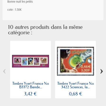
Bonne nuit les petits
cote : 1.50€
10 autres produits dans la même
catégorie :
‹
›
Timbre Yvert France No
Timbre Yvert France No
Ti
B3372 Bande...
3422 Sciences, la...
3,42 €
0,68 €