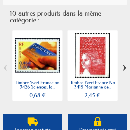
10 autres produits dans la même
catégorie :
‹
›
Timbre Yvert France no
Timbre Yvert France No
Ti
3426 Sciences, la...
3418 Marianne de...
0,68 €
2,45 €
Livraison gratuite
Paiement sécurisé