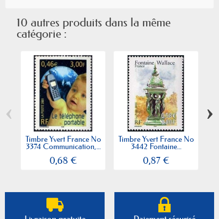
10 autres produits dans la même
catégorie :
‹
›
Timbre Yvert France No
Timbre Yvert France No
T
3374 Communication,...
3442 Fontaine...
0,68 €
0,87 €
Livraison gratuite
Paiement sécurisé