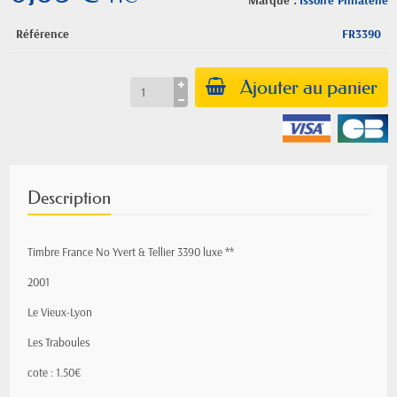
Marque :
Issoire Philatelie
Référence
FR3390
Ajouter au panier
Description
Timbre France No Yvert & Tellier 3390 luxe **
2001
Le Vieux-Lyon
Les Traboules
cote : 1.50€