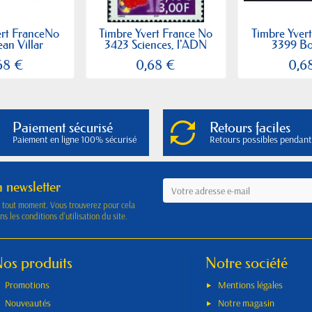
ert FranceNo
Timbre Yvert France No
Timbre Yver
an Villar
3423 Sciences, l'ADN
3399 Bo
68 €
0,68 €
0,6
Paiement sécurisé
Retours faciles
Paiement en ligne 100% sécurisé
Retours possibles pendant
a newsletter
à tout moment. Vous trouverez pour cela
s les conditions d'utilisation du site.
os produits
Notre société
Promotions
Mentions légales
Nouveautés
Notre magasin