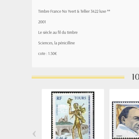
Timbre France No Yvert & Tellier 3422 luxe **
2001
Le siècle au fil du timbre
Sciences, la pénicilline
cote : 1.50€
10
‹