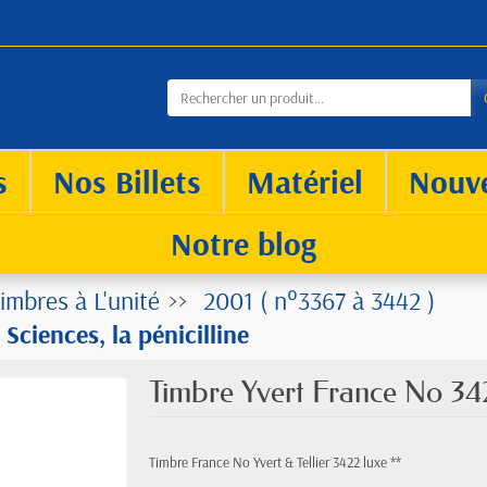
s
Nos Billets
Matériel
Nouv
Notre blog
imbres à L'unité
2001 ( n°3367 à 3442 )
ciences, la pénicilline
Timbre Yvert France No 3422
Timbre France No Yvert & Tellier 3422 luxe **