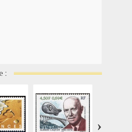
e :
›