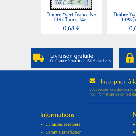
Timbre Yvert France No
Timbre Yv
3397 Tours, 74e...
3398 Je
0,68 €
0,
Livraison gratuite
En France à partir de 150 € d'achats
Inscription à l
Vous pouvez vous désinscrire 
nos informations de contact dan
Informations
N
Livraisons et retours
Garantie satisfaction