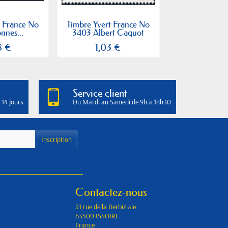
t France No
Timbre Yvert France No
Timbre Yvert 
nnes...
3403 Albert Caquot
3436 Croix r
8 €
1,03 €
0,82
Service client
 14 jours
Du Mardi au Samedi de 9h à 18h30
Contactez-nous
51 rue de la Berbiziale
63500 ISSOIRE
France