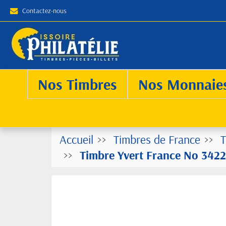
Contactez-nous
Nos Timbres
Nos Monnaie
Accueil
Timbres de France
T
Timbre Yvert France No 3422 S