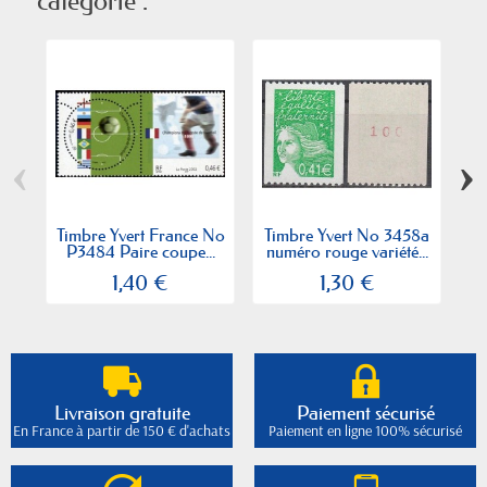
catégorie :
‹
›
Timbre Yvert France No
Timbre Yvert No 3458a
Ti
P3484 Paire coupe...
numéro rouge variété...
1,40 €
1,30 €
Livraison gratuite
Paiement sécurisé
En France à partir de 150 € d'achats
Paiement en ligne 100% sécurisé