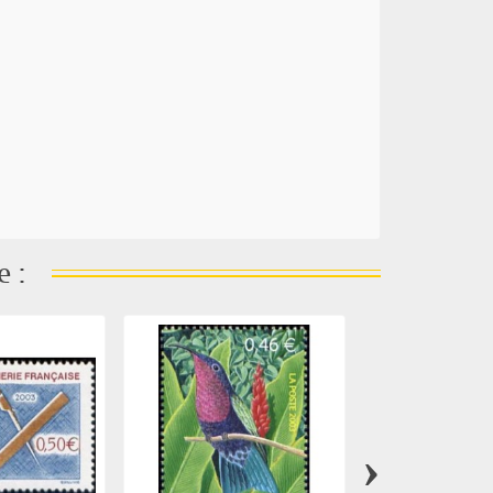
e :
›