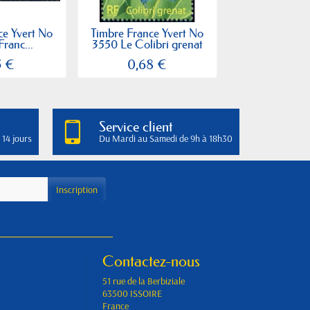
ce Yvert No
Timbre France Yvert No
Timbre France
Franc...
3550 Le Colibri grenat
3543 Amenagem
5 €
0,68 €
0,68
Service client
 14 jours
Du Mardi au Samedi de 9h à 18h30
Contactez-nous
51 rue de la Berbiziale
63500 ISSOIRE
France