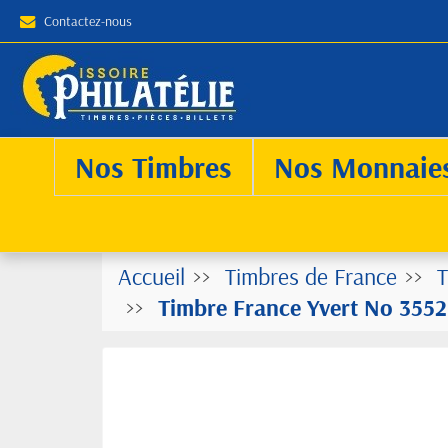
Contactez-nous
Nos Timbres
Nos Monnaie
Accueil
Timbres de France
T
Timbre France Yvert No 3552 