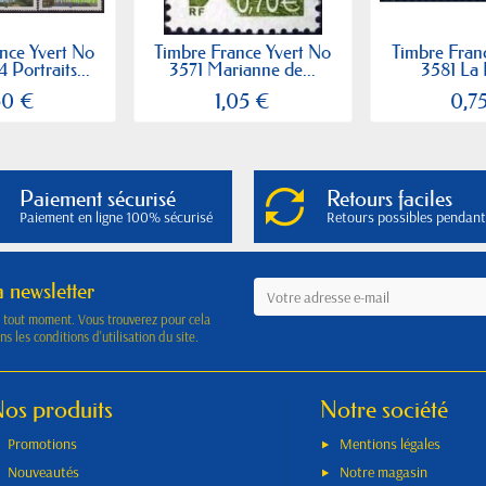
nce Yvert No
Timbre France Yvert No
Timbre Fran
Portraits...
3571 Marianne de...
3581 La 
50 €
1,05 €
0,7
Paiement sécurisé
Retours faciles
Paiement en ligne 100% sécurisé
Retours possibles pendant
a newsletter
à tout moment. Vous trouverez pour cela
s les conditions d'utilisation du site.
os produits
Notre société
Promotions
Mentions légales
Nouveautés
Notre magasin