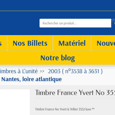
s
Nos Billets
Matériel
Nouv
Notre blog
imbres à L'unité
2003 ( n°3538 à 3631 )
Nantes, loire atlantique
Timbre France Yvert No 355
Timbre France No Yvert & Tellier 3552 luxe **