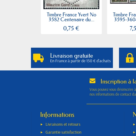
Timbre France Yvert No
Timbre Fra
3582 Centenaire du...
3595-3604 
0,75 €
7,
Livraison gratuite
En France à partir de 150 € d'achats
Inscription à l
Vous pouvez vous désinscrire 
nos informations de contact dan
Informations
N
Livraisons et retours
Garantie satisfaction