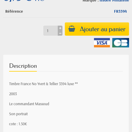
Marque :
Issoire Philatelie
Référence
FR3594
Ajouter au panier
Description
Timbre France No Yvert & Tellier 3594 luxe **
2003
Le commandant Massoud
Son portrait
cote : 1.50€