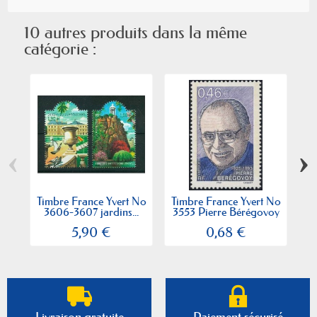
10 autres produits dans la même
catégorie :
‹
›
Timbre France Yvert No
Timbre France Yvert No
Ti
3606-3607 jardins...
3553 Pierre Bérégovoy
5,90 €
0,68 €
Livraison gratuite
Paiement sécurisé