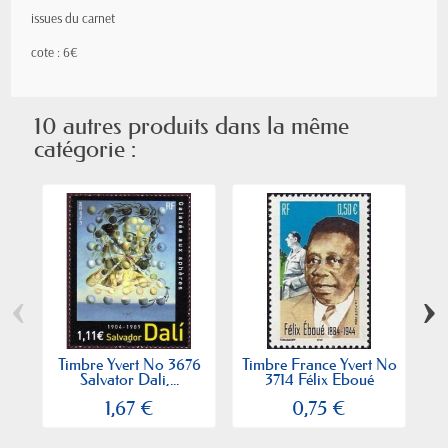
issues du carnet
cote : 6€
10 autres produits dans la même
catégorie :
‹
›
Timbre Yvert No 3676
Timbre France Yvert No
Ti
Salvator Dali,...
3714 Félix Eboué
1,67 €
0,75 €